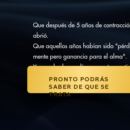
Que después de 5 años de contracció
abrió.
Que aquellos años habían sido "pérd
mente pero ganancia para el alma".
Y que, desde ese día, empecé a senti
nueva
PRONTO PODRÁS
SABER DE QUE SE
Abundancia Masiva
TRATA