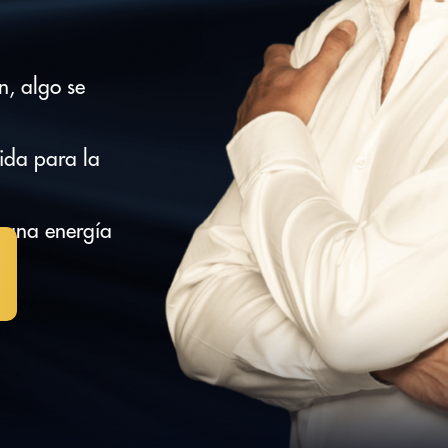
n, algo se
ida para la
r una energía